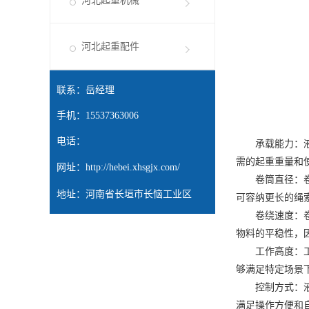
河北起重机械
河北起重配件
联系：岳经理
手机：15537363006
电话：
承载能力：液压
需的起重重量和
网址：
http://hebei.xhsgjx.com/
卷筒直径：卷筒
地址：河南省长垣市长恼工业区
可容纳更长的绳
卷绕速度：卷绕
物料的平稳性，
工作高度：工作
够满足特定场景
控制方式：液压
满足操作方便和