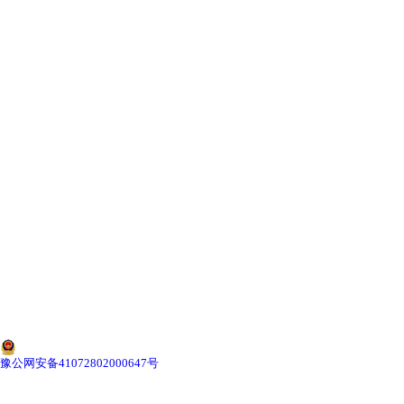
-
河北机械抓梁
-
河北坝顶门机
河北起重机械
-
河北电动葫芦
-
河北单双梁桥式起重机
-
河北单双梁门式起重机
-
河北通用门式起重机
河北起重配件
豫公网安备41072802000647号
-
河北启闭机电气