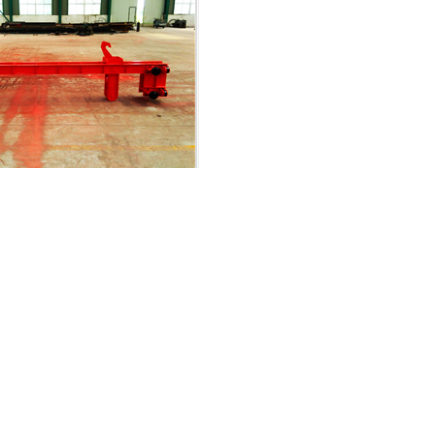
河北液压自动抓梁
心
新闻资讯
客户案例
资质荣誉
商
免责声明
？河南兴华水工机械有限公司生产单向坝顶门机,坝顶门机,水电站坝顶门机.