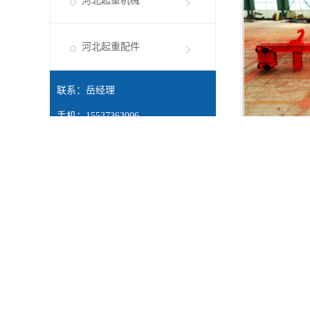
河北起重机械
河北起重配件
联系：岳经理
手机：15537363006
电话：
网址：
http://hebei.xhsgjx.com/
地址：河南省长垣市长恼工业区
网站首页
走进我们
产品中
Copyright© 河南兴华水工机械有限公司(
复制链接
)
技术支持：中企电
单向坝顶门机哪家好？坝顶门机报价是多少？水电站坝顶门机质量怎么样