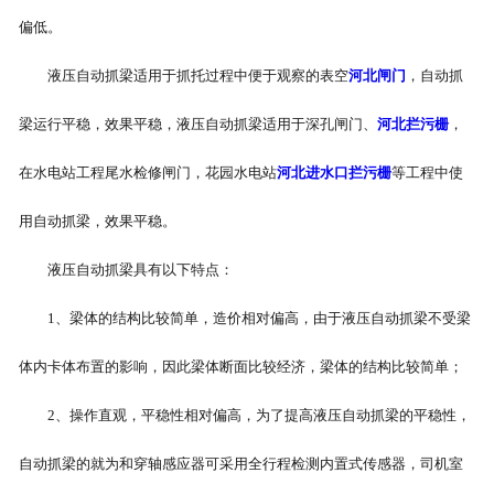
偏低。
-
河北机械抓梁
液压自动抓梁适用于抓托过程中便于观察的表空
河北闸门
，自动抓
-
河北坝顶门机
梁运行平稳，效果平稳，液压自动抓梁适用于深孔闸门、
河北拦污栅
，
河北起重机械
在水电站工程尾水检修闸门，花园水电站
河北进水口拦污栅
等工程中使
-
河北电动葫芦
用自动抓梁，效果平稳。
-
河北单双梁桥式起重机
液压自动抓梁具有以下特点：
1、梁体的结构比较简单，造价相对偏高，由于液压自动抓梁不受梁
-
河北单双梁门式起重机
体内卡体布置的影响，因此梁体断面比较经济，梁体的结构比较简单；
-
河北通用门式起重机
2、操作直观，平稳性相对偏高，为了提高液压自动抓梁的平稳性，
河北起重配件
自动抓梁的就为和穿轴感应器可采用全行程检测内置式传感器，司机室
-
河北启闭机电气