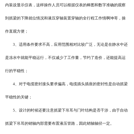
内装设显示仪表，这样操作人员可以根据仪表的棒图和数字准确的观察
-
河北起重电气
到抓梁的下降就位情况和液压穿轴装置穿轴的全行程工作情啊坤哥，操
-
河北起重配件
作直观方便；
-
河北水工配件
3、适用条件要求不高，应用范围相对比较广泛，无论是在静水中还
是冻水中就能平稳运行，不仅减少了工作量，节约了造价，还能提高运
行的平稳性；
4、对于电缆密封接头要求偏高，电缆插头插座的密封性是自动抓梁
平稳性的关键；
5、设计的时候还要注意抓梁下吊耳与门叶结构是否干涉，由于自动
抓梁下吊耳的销轴内部需要布置液压管路，因此销轴轴径一定。