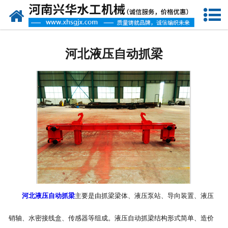
网站首页
河北水工机械
河北液压自动抓梁
-
河北闸门
-
河北水工葫芦
-
河北启闭机
-
河北卷扬机
-
河北清污机
-
河北拦污栅
河北液压自动抓梁
主要是由抓梁梁体、液压泵站、导向装置、液压
销轴、水密接线盒、传感器等组成。液压自动抓梁结构形式简单、造价
-
河北液压抓梁