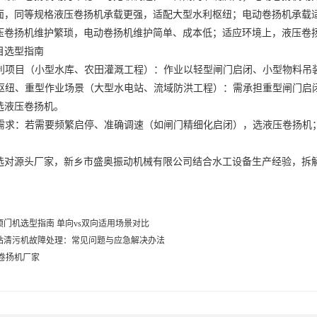
面，同等规格
液压卷扬机
承载更强，适配大型水利枢纽；
电动卷扬机
承载
压卷扬机
维护繁琐，
电动卷扬机
维护简单、成本低；适应环境上，
液压卷
目选型指南
利项目
（小型水库、农田灌溉工程）：作业以轻型闸门启闭、小型物料吊
枢纽、重型作业场景
（大型水电站、流域防洪工程）：需承担重型闸门启
选
液压卷扬机
。
需求
：若需要频繁启停、准确调速（如闸门精细化启闭），选
液压卷扬机
选对源头厂家
，新乡市盛奥振动机械有限公司结合水工设备生产经验，拆
门机选型指南 单向vs双向适用场景对比
站清污机故障处理：常见问题与应急解决办法
,卷扬机厂家