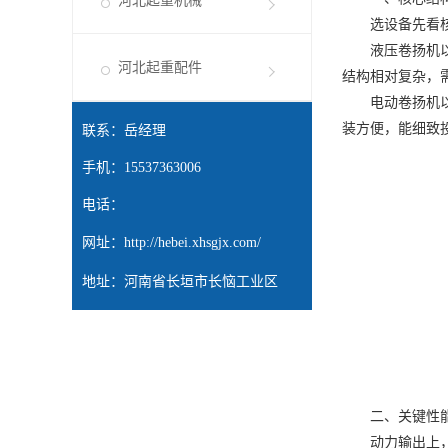
河北起重机械
选设备先看核心
液压卷扬机
河北起重配件
结构相对复杂，
电动卷扬机
装方便，能细致
联系：岳经理
手机：15537363006
电话：
网址：
http://hebei.xhsgjx.com/
地址：河南省长垣市长恼工业区
二、关键性
动力输出
上