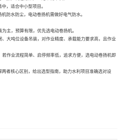
适中，适合中小型项目。
扬机
防水防尘，
电动卷扬机
需做好电气防水。
装为主，预算有限，优先选
电动卷扬机
。
闭、大吨位设备吊装，对作业精度、承载能力要求高，且作业
；若作业流程简单、启停频率低，追求方便，选
电动卷扬机
即
解两者核心区别，给出选型指南，助力水利项目准确选对设