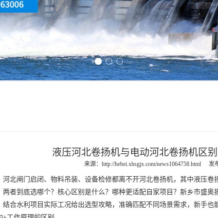
Previous slide
Next slide
液压河北卷扬机与电动河北卷扬机区别
来源：
http://hebei.xhsgjx.com/news1064758.html
发布
，
河北闸门
启闭、物料吊装、设备检修都离不开
河北卷扬机
，其中
液压卷
：两者到底选哪个？核心区别是什么？哪种更适配自家项目？新乡市盛奥
，结合水利项目实际工况给出选型攻略，准确匹配不同场景需求，新手也
构+工作原理的区别