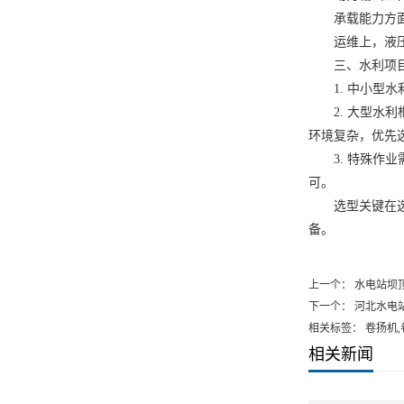
承载能力
方
运维
上，
液
三、水利项
1.
中小型水
2.
大型水利
环境复杂，优先
3.
特殊作业
可。
选型关键在
备。
上一个：
水电站坝顶
下一个：
河北水电
相关标签： 卷扬机
相关新闻