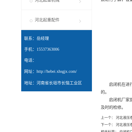
河北起重机械
河北起重配件
联系：岳经理
手机：15537363006
电话：
网址：
http://hebei.xhsgjx.com/
地址：河南省长垣市长恼工业区
启闭机在进行安
的。
启闭机厂家提醒
及时的检修。
上一个：
河北液压
下一个：
河北液压