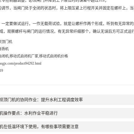
控制器调整，必须闸门升降到上下限位时的误差不超过1cn；
调节，当闸门处于全闭的状态时，将上限压紧上行程开关并固定在螺杆上，当
一定要做试运行，一作无载荷试验，就是让螺杆作两个形成，听到有无异常的
成，观察螺杆与闸门的运行情况，有无异常纤细那个，确认无误后方可正式运
坝顶门机
卷扬机
启闭机,移动式启闭机厂家,移动式启闭机价格
xhsgjx.com/product94292.html
19
坝顶门机的协同作业：提升水利工程调度效率
机操作要点：水利作业平稳进行
机在低温环境下使用，有哪些事项需要注意