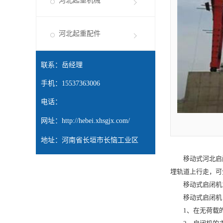
河北起重机械
河北起重配件
联系：岳经理
手机：15537363006
电话：
网址：
http://hebei.xhsgjx.com/
地址：河南省长垣市长恼工业区
移动式
河北启
埋轨道上行走，可
移动式启闭机主
移动式启闭机
1、在无荷载的情