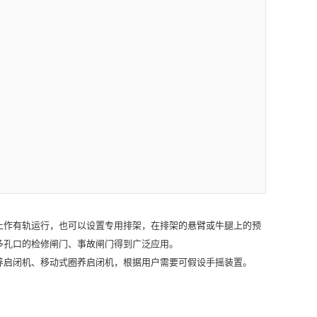
上作有轨运行，也可以设置专用排架，在排架的悬臂或牛腿上的预
多孔口的检修闸门、事故闸门得到广泛应用。
启闭机、移动式圈养启闭机，根据用户需要可假设手摇装置。