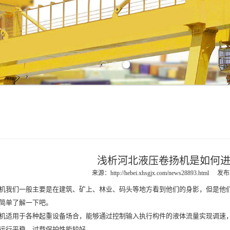
Previous slide
Next slide
浅析河北液压卷扬机是如何
来源：
http://hebei.xhsgjx.com/news28893.html
发布时
机
我们一般主要是在建筑、矿上、林业、码头等地方看到他们的身影，但是他
简单了解一下吧。
机
适用于各种起重设备场合，能够通过控制输入执行构件的液体流量实现调速
运行平稳、过载保护性能较好。