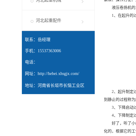
河北起重机械
液压卷扬机的
1、在起升的过
河北起重配件
联系：岳经理
手机：15537363006
电话：
网址：
http://hebei.xhsgjx.com/
地址：河南省长垣市长恼工业区
2、起升制定过
到静止的过程称为
3、下降启动过
4、下降制定过
好了，听了小编
化的，根据它的工