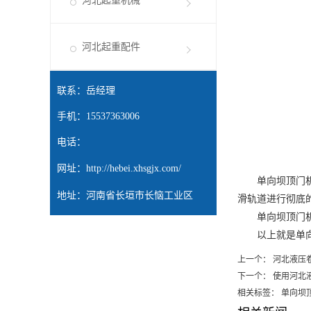
河北起重机械
河北起重配件
联系：岳经理
手机：15537363006
电话：
网址：
http://hebei.xhsgjx.com/
单向坝顶门机在
地址：河南省长垣市长恼工业区
滑轨道进行彻底
单向坝顶门机
以上就是单向坝
上一个：
河北液压
下一个：
使用河北
相关标签： 单向坝