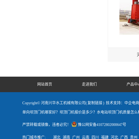
网站首页
走进我们
产品中
Copyright© 河南兴华水工机械有限公司(
复制链接
)
技术支持：中企电
单向坝顶门机哪家好？坝顶门机报价是多少？水电站坝顶门机质量怎么样
严禁转载或镜像，违者必究！
豫公网安备41072802000647号
热门城市推广:
湖北
湖南
广州
云南
四川
福建
河北
广西
贵州