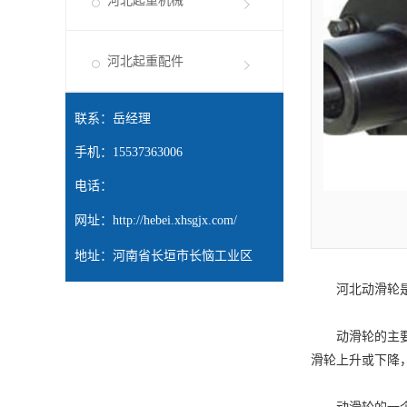
河北起重机械
河北起重配件
联系：岳经理
手机：15537363006
电话：
网址：
http://hebei.xhsgjx.com/
地址：河南省长垣市长恼工业区
河北动滑轮
动滑轮的主要结
滑轮上升或下降