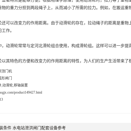
著特点是能够方便。根据物理学原理，使用动滑轮时，拉力等于重物重
重物的重力分担到两段绳子上，从而减小了所需的拉力。例如，在搬运重
可以改变力的作用距离。由于动滑轮的存在，拉动绳子的距离是重物上
的工作。
，动滑轮常常与定
河北滑轮组
合使用，构成滑轮组。这样可以进一步提
其特色的方便和改变力的作用距离的特性，为人们的生产生活带来了极
坝顶门机
弧形闸门
,动滑轮,移轴装置
xhsgjx.com/product149427.html
13
装条件 水电站泄洪闸门配套设备参考