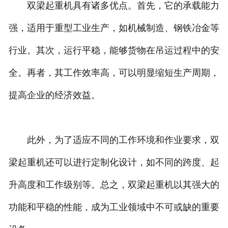
双梁起重机具有诸多优点。首先，它的承载能力
-
河北起重电气
强，适用于重型工业生产，如机械制造、钢铁冶金等
行业。其次，运行平稳，能够货物在吊运过程中的安
-
河北起重配件
全。再者，其工作效率高，可以明显缩短生产周期，
-
河北水工配件
提高企业的经济效益。
此外，为了适应不同的工作环境和作业要求，双
梁起重机还可以进行定制化设计，如不同的跨度、起
升高度和工作级别等。总之，双梁起重机以其强大的
功能和平稳的性能，成为工业领域中不可或缺的重要