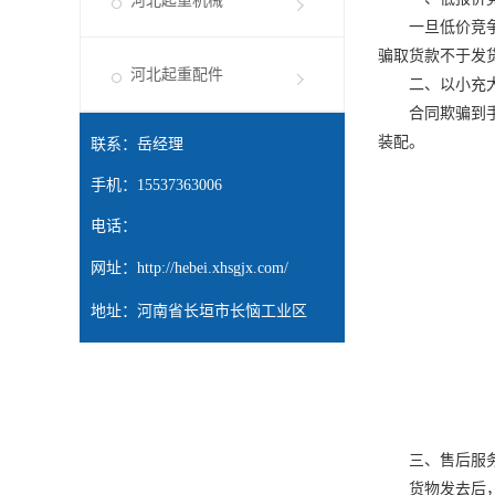
河北起重机械
一旦低价竞争到
骗取货款不于发
河北起重配件
二、以小充
合同欺骗到手后，
装配。
联系：岳经理
手机：15537363006
电话：
网址：
http://hebei.xhsgjx.com/
地址：河南省长垣市长恼工业区
三、售后服
货物发去后，不