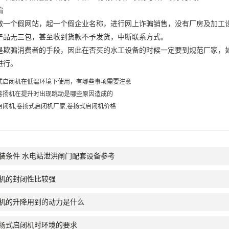
骗
个假网站，起一个假企业名称，进行网上诈骗销售，没有厂房及加工设
产品无三包，甚至收到货款不予发货，中断联系方式。
骗消费者的手段，因此在否买的水工设备的时候一定要到规范厂家，如
进行。
式启闭机在低温环境下使用，有哪些事项需要注意
卷扬机在提升时出现跳动是哪些原因造成的
启闭机,卷扬式启闭机厂家,卷扬式启闭机价格
装条件 水电站泄洪闸门配套设备参考
机的封闭性比较强
机的升降用到的动力是什么
扬式启闭机时环境的要求