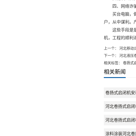
四、网络诈
买台电脑，做一
户，从中谋利。
这些手段是是欺
机
，工程的顺利
上一个：
河北移动
下一个：
河北液压
相关标签： 卷扬式
相关新闻
卷扬式启闭机安
河北卷扬式启闭
河北卷扬式启闭
涂料涂装河北卷