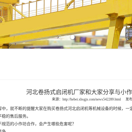
Previous slide
Next slide
河北卷扬式启闭机厂家和大家分享与小
来源：
http://hebei.xhsgjx.com/news542289.html
发布
中，就不断的提醒大家在购买卷扬式
河北启闭机
等机械设备的时候，一
平稳的售后服务。
规范的小作坊合作，会产生哪些危害呢？
竞争